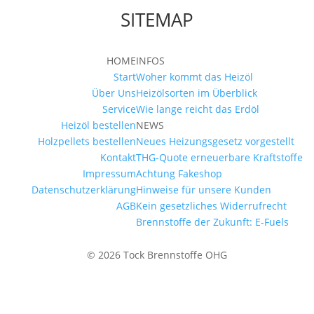
SITEMAP
HOME
INFOS
Start
Woher kommt das Heizöl
Über Uns
Heizölsorten im Überblick
Service
Wie lange reicht das Erdöl
Heizöl bestellen
NEWS
Holzpellets bestellen
Neues Heizungsgesetz vorgestellt
Kontakt
THG-Quote erneuerbare Kraftstoffe
Impressum
Achtung Fakeshop
Datenschutzerklärung
Hinweise für unsere Kunden
AGB
Kein gesetzliches Widerrufrecht
Brennstoffe der Zukunft: E-Fuels
© 2026 Tock Brennstoffe OHG