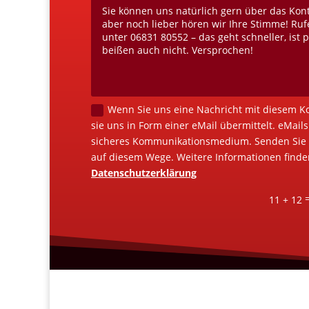
Wenn Sie uns eine Nachricht mit diesem K
sie uns in Form einer eMail übermittelt. eMails
sicheres Kommunikationsmedium. Senden Sie 
auf diesem Wege. Weitere Informationen finden
Datenschutzerklärung
11 + 12